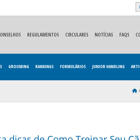
E
CONSELHOS
REGULAMENTOS
CIRCULARES
NOTÍCIAS
FAQS
C
S
GROOMING
RANKINGS
FORMULÁRIOS
JUNIOR HANDLING
ARTI
ta dicas de Como Treinar Seu C