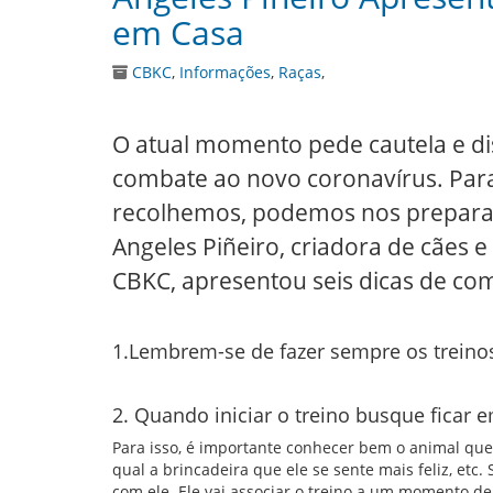
em Casa
CBKC
,
Informações
,
Raças
,
O atual momento pede cautela e di
combate ao novo coronavírus. Par
recolhemos, podemos nos preparar 
Angeles Piñeiro, criadora de cães
CBKC, apresentou seis dicas de com
1.Lembrem-se de fazer sempre os treinos
2. Quando iniciar o treino busque ficar 
Para isso, é importante conhecer bem o animal que 
qual a brincadeira que ele se sente mais feliz, etc.
com ele. Ele vai associar o treino a um momento de 