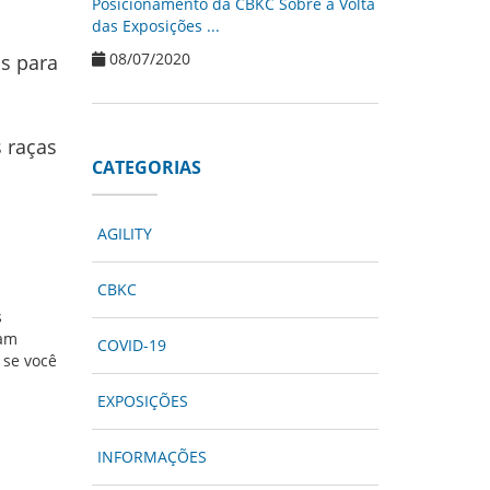
Posicionamento da CBKC Sobre a Volta
das Exposições ...
08/07/2020
os para
s raças
CATEGORIAS
AGILITY
CBKC
s
çam
COVID-19
 se você
EXPOSIÇÕES
INFORMAÇÕES