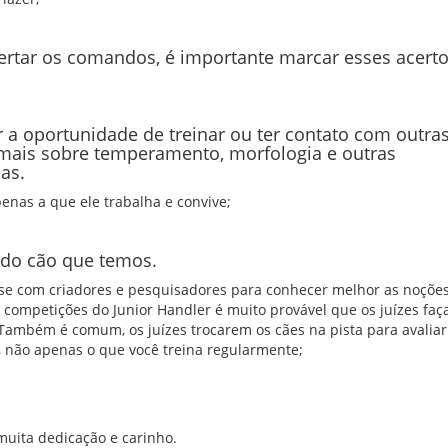
ertar os comandos, é importante marcar esses acert
 a oportunidade de treinar ou ter contato com outra
mais sobre temperamento, morfologia e outras
nas.
nas a que ele trabalha e convive;
 do cão que temos.
se com criadores e pesquisadores para conhecer melhor as noçõe
s competições do Junior Handler é muito provável que os juízes fa
Também é comum, os juízes trocarem os cães na pista para avaliar
 não apenas o que você treina regularmente;
muita dedicação e carinho.