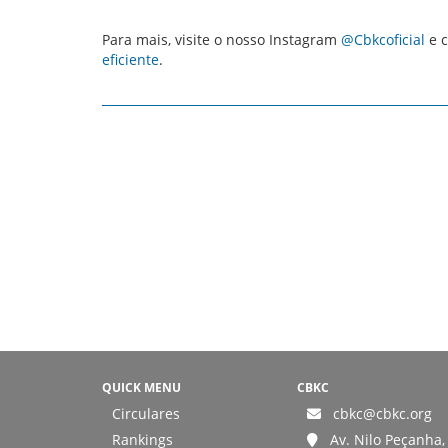
Para mais, visite o nosso Instagram
@Cbkcoficial
e c
eficiente
.
QUICK MENU
CBKC
Circulares
cbkc@cbkc.org
Rankings
Av. Nilo Peçanha, 